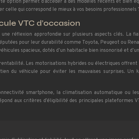
 Cette option permet d’accéder à des modèles récents et bien 
r celle qui correspond le mieux à vos besoins professionnels 
icule VTC d’occasion
 une réflexion approfondie sur plusieurs aspects clés. La fi
éputées pour leur durabilité comme Toyota, Peugeot ou Renau
 véhicules spacieux, dotés d’un habitacle bien insonorisé et d’
abilité. Les motorisations hybrides ou électriques offrent d
tretien du véhicule pour éviter les mauvaises surprises. Un 
nectivité smartphone, la climatisation automatique ou les
pond aux critères d’éligibilité des principales plateformes V