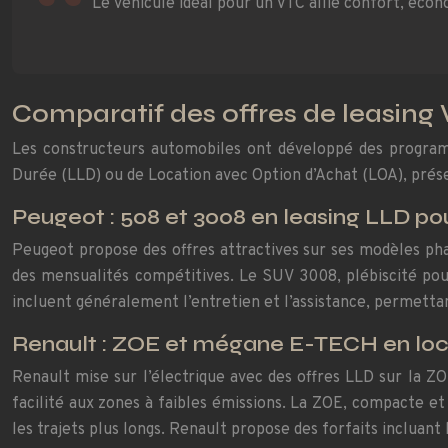
Le véhicule idéal pour un VTC allie confort, écono
Comparatif des offres de leasing
Les constructeurs automobiles ont développé des programme
Durée (LLD) ou de Location avec Option d’Achat (LOA), prés
Peugeot : 508 et 3008 en leasing LLD po
Peugeot propose des offres attractives sur ses modèles phar
des mensualités compétitives. Le SUV 3008, plébiscité pour
incluent généralement l’entretien et l’assistance, permettan
Renault : ZOE et mégane E-TECH en loc
Renault mise sur l’électrique avec des offres LLD sur la Z
facilité aux zones à faibles émissions. La ZOE, compacte et
les trajets plus longs. Renault propose des forfaits incluant l