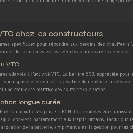
mie d’utilisation et fiabilité, tout en offrant une image profe
 VTC chez les constructeurs
s spécifiques pour répondre aux besoins des chauffeurs VTC
entent des avantages variés selon les marques et les modèles.
ur VTC
es adaptés à l’activité VTC. La berline 508, appréciée pour 
 son espace intérieur et sa position de conduite surélevée,
t une meilleure maîtrise des coûts d’exploitation.
ation longue durée
OE et la nouvelle Mégane E-TECH. Ces modèles zéro émission sé
 agile, convient parfaitement aux trajets urbains, tandis qu
a location de la batterie, simplifiant ainsi la gestion pour les 